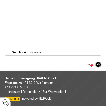
top
Bau & Erdbewegung BRAUNIAS e.U.
Engelkreuzstr 2
|
3012
Wolfsgraben
+43 2233 555 30
Impressum
Datenschutz
Zur Webversion
powered by HEROLD